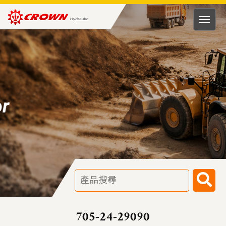
HUNG
RONG
HYDRAULIC
TECH.
CO.,
LTD
705-24-29090