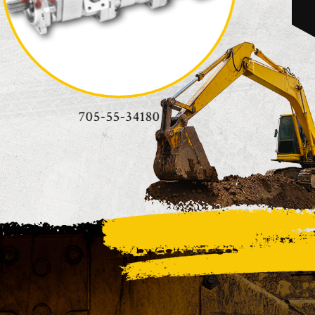
307002-4650 (4276918)