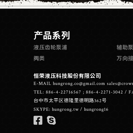
产品系列
液压齿轮泵浦
辅助
阀类
万向
恒荣液压科技股份有限公司
E-MAIL
hungrong.co@gmail.com
sales@crow
TEL:
886-4-22716567
;
886-4-2271-3042
/ F
台中市太平区德隆里德明路362号
SKYPE:
hungrong.tw
/
hungrong16