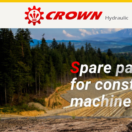
HUNG
RONG
HYDRAULIC
TECH.
CO.,
LTD